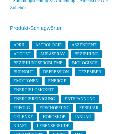
Stimmungshebung & Aufhellung - Ätherische Öle
Zubehör
Produkt-Schlagwörter
APRIL
ASTROLOGIE
ASZENDENT
AUGUST
AURASPRAY
BEZIEHUNG
BEZIEHUNGSPROBLEME
BIOLOGISCH
BURNOUT
DEPRESSION
DEZEMBER
EMOTIONEN
ENERGIE
ENERGIELOSIGKEIT
ENERGIEREINIGUNG
ENTSPANNUNG
ERFOLG
ERSCHÖPFUNG
FEBRUAR
GELENKE
HOROSKOP
JANUAR
KRAFT
LEBENSFREUDE