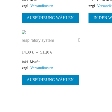
zzgl.
Versandkosten
zzgl.
Versandk
Dieses
AUSFÜHRUNG WÄHLEN
Produkt
IN DEN 
weist
mehrere
Varianten
respiratory system
auf.
Die
14,30
€
–
51,20
€
Optionen
können
inkl. MwSt.
auf
zzgl.
Versandkosten
der
Dieses
Produktseite
AUSFÜHRUNG WÄHLEN
Produkt
gewählt
weist
werden
mehrere
Varianten
auf.
Die