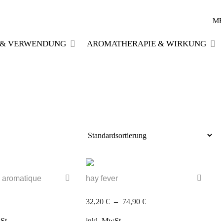
M
E & VERWENDUNG
AROMATHERAPIE & WIRKUNG
z aromatique
hay fever
32,20
€
–
74,90
€
St.
inkl. MwSt.