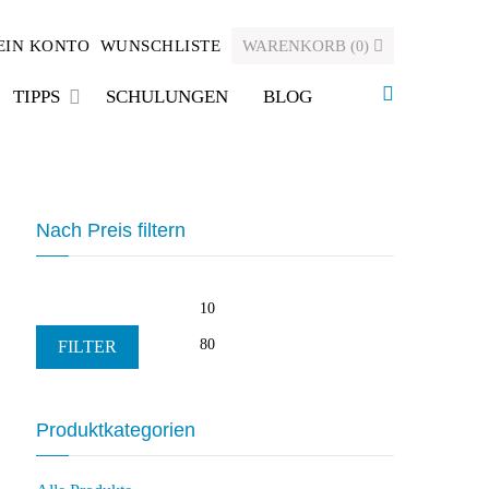
EIN KONTO
WUNSCHLISTE
WARENKORB
(
)
0
TIPPS
SCHULUNGEN
BLOG
Nach Preis filtern
Min.
Max.
Preis
Preis
FILTER
Produktkategorien