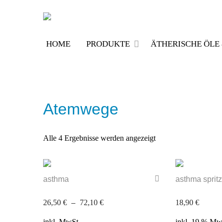
Skip
to
content
HOME
PRODUKTE
ÄTHERISCHE ÖL
Atemwege
Alle 4 Ergebnisse werden angezeigt
asthma
asthma sprit
26,50
€
–
72,10
€
18,90
€
inkl. MwSt.
inkl. 19 % Mw