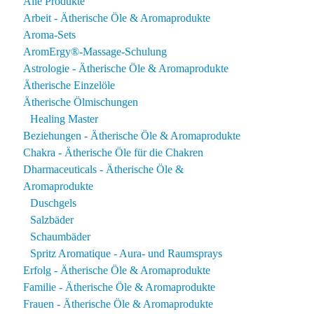
Alle Produkte
Arbeit - Ätherische Öle & Aromaprodukte
Aroma-Sets
t
AromErgy®-Massage-Schulung
Astrologie - Ätherische Öle & Aromaprodukte
e
Ätherische Einzelöle
en
Ätherische Ölmischungen
Healing Master
Beziehungen - Ätherische Öle & Aromaprodukte
en
Chakra - Ätherische Öle für die Chakren
Dharmaceuticals - Ätherische Öle &
Aromaprodukte
Duschgels
seite
Salzbäder
t
Schaumbäder
Spritz Aromatique - Aura- und Raumsprays
Erfolg - Ätherische Öle & Aromaprodukte
Familie - Ätherische Öle & Aromaprodukte
Frauen - Ätherische Öle & Aromaprodukte