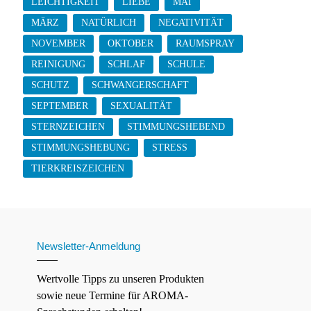
LEICHTIGKEIT
LIEBE
MAI
MÄRZ
NATÜRLICH
NEGATIVITÄT
NOVEMBER
OKTOBER
RAUMSPRAY
REINIGUNG
SCHLAF
SCHULE
SCHUTZ
SCHWANGERSCHAFT
SEPTEMBER
SEXUALITÄT
STERNZEICHEN
STIMMUNGSHEBEND
STIMMUNGSHEBUNG
STRESS
TIERKREISZEICHEN
Newsletter-Anmeldung
Wertvolle Tipps zu unseren Produkten
sowie neue Termine für AROMA-