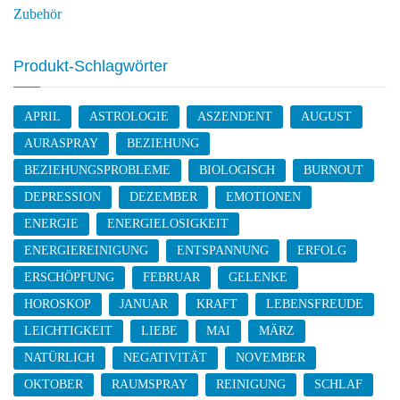
Zubehör
Produkt-Schlagwörter
APRIL
ASTROLOGIE
ASZENDENT
AUGUST
AURASPRAY
BEZIEHUNG
BEZIEHUNGSPROBLEME
BIOLOGISCH
BURNOUT
DEPRESSION
DEZEMBER
EMOTIONEN
ENERGIE
ENERGIELOSIGKEIT
ENERGIEREINIGUNG
ENTSPANNUNG
ERFOLG
ERSCHÖPFUNG
FEBRUAR
GELENKE
HOROSKOP
JANUAR
KRAFT
LEBENSFREUDE
LEICHTIGKEIT
LIEBE
MAI
MÄRZ
NATÜRLICH
NEGATIVITÄT
NOVEMBER
OKTOBER
RAUMSPRAY
REINIGUNG
SCHLAF