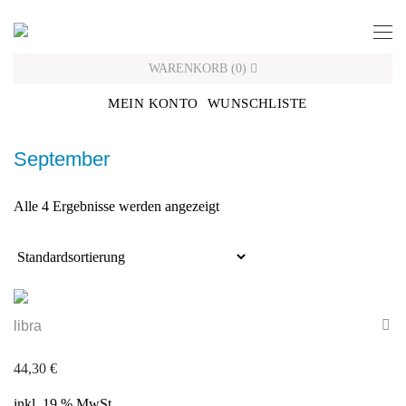
Skip
to
content
WARENKORB
(
0
)
MEIN KONTO
WUNSCHLISTE
September
Alle 4 Ergebnisse werden angezeigt
libra
44,30
€
inkl. 19 % MwSt.