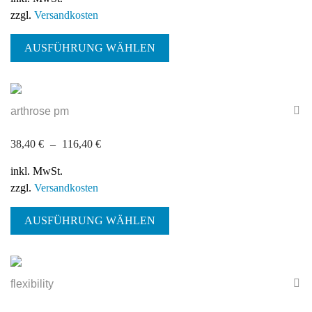
zzgl.
Versandkosten
Dieses
AUSFÜHRUNG WÄHLEN
Produkt
weist
mehrere
Varianten
arthrose pm
auf.
Die
38,40
€
–
116,40
€
Optionen
können
inkl. MwSt.
auf
zzgl.
Versandkosten
der
Dieses
Produktseite
AUSFÜHRUNG WÄHLEN
Produkt
gewählt
weist
werden
mehrere
Varianten
flexibility
auf.
Die