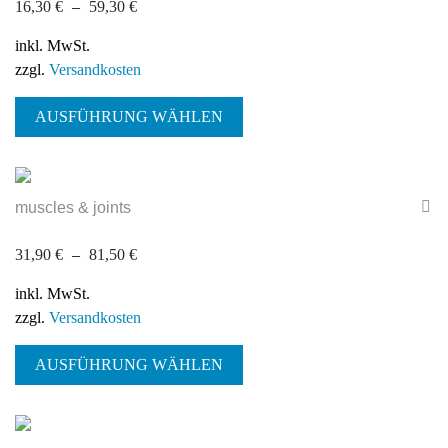
16,30
€
–
59,30
€
Optionen
können
inkl. MwSt.
auf
zzgl.
Versandkosten
der
Dieses
Produktseite
AUSFÜHRUNG WÄHLEN
Produkt
gewählt
weist
werden
mehrere
Varianten
muscles & joints
auf.
Die
31,90
€
–
81,50
€
Optionen
können
inkl. MwSt.
auf
zzgl.
Versandkosten
der
Dieses
Produktseite
AUSFÜHRUNG WÄHLEN
Produkt
gewählt
weist
werden
mehrere
Varianten