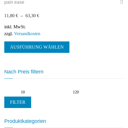
pain ease
auf.
Die
11,80
€
–
63,30
€
Optionen
können
inkl. MwSt.
auf
zzgl.
Versandkosten
der
Dieses
Produktseite
AUSFÜHRUNG WÄHLEN
Produkt
gewählt
weist
werden
mehrere
Varianten
Nach Preis filtern
auf.
Die
Optionen
Min.
Max.
können
Preis
Preis
auf
FILTER
der
Produktseite
Produktkategorien
gewählt