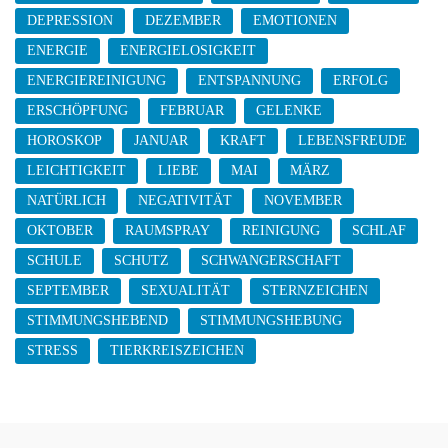
DEPRESSION
DEZEMBER
EMOTIONEN
ENERGIE
ENERGIELOSIGKEIT
ENERGIEREINIGUNG
ENTSPANNUNG
ERFOLG
ERSCHÖPFUNG
FEBRUAR
GELENKE
HOROSKOP
JANUAR
KRAFT
LEBENSFREUDE
LEICHTIGKEIT
LIEBE
MAI
MÄRZ
NATÜRLICH
NEGATIVITÄT
NOVEMBER
OKTOBER
RAUMSPRAY
REINIGUNG
SCHLAF
SCHULE
SCHUTZ
SCHWANGERSCHAFT
SEPTEMBER
SEXUALITÄT
STERNZEICHEN
STIMMUNGSHEBEND
STIMMUNGSHEBUNG
STRESS
TIERKREISZEICHEN