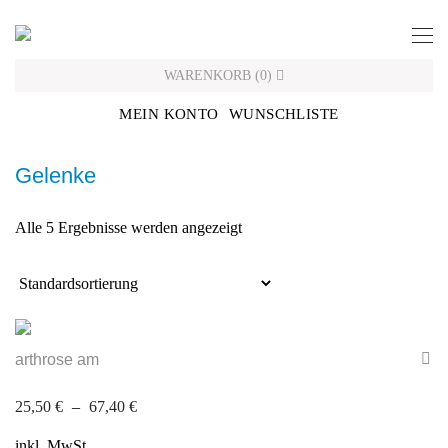
Skip
to
content
WARENKORB
(
0
)
MEIN KONTO
WUNSCHLISTE
Gelenke
Alle 5 Ergebnisse werden angezeigt
arthrose am
25,50
€
–
67,40
€
inkl. MwSt.