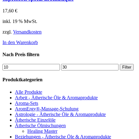
17,60
€
inkl. 19 % MwSt.
zzgl.
Versandkosten
In den Warenkorb
Nach Preis filtern
Min.
Max.
Filter
Preis
Preis
Produktkategorien
Alle Produkte
Arbeit - Ätherische Öle & Aromaprodukte
Aroma-Sets
AromErgy®-Massage-Schulung
Astrologie - Ätherische Öle & Aromaprodukte
Ätherische Einzelöle
Ätherische Ölmischungen
Healing Master
Beziehungen - Ätherische Öle & Aromaprodukte