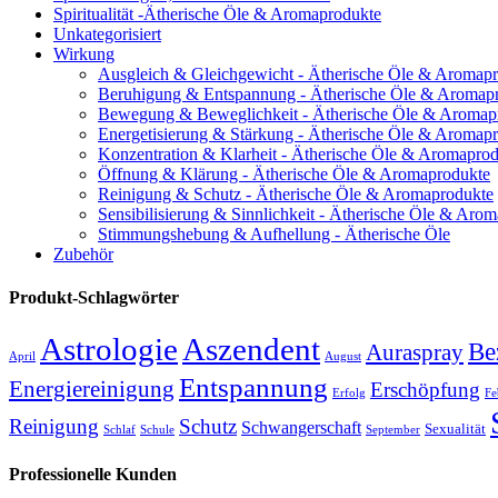
Spiritualität -Ätherische Öle & Aromaprodukte
Unkategorisiert
Wirkung
Ausgleich & Gleichgewicht - Ätherische Öle & Aromap
Beruhigung & Entspannung - Ätherische Öle & Aromap
Bewegung & Beweglichkeit - Ätherische Öle & Aromap
Energetisierung & Stärkung - Ätherische Öle & Aromap
Konzentration & Klarheit - Ätherische Öle & Aromapro
Öffnung & Klärung - Ätherische Öle & Aromaprodukte
Reinigung & Schutz - Ätherische Öle & Aromaprodukte
Sensibilisierung & Sinnlichkeit - Ätherische Öle & Aro
Stimmungshebung & Aufhellung - Ätherische Öle
Zubehör
Produkt-Schlagwörter
Astrologie
Aszendent
Be
Auraspray
April
August
Entspannung
Energiereinigung
Erschöpfung
Erfolg
Fe
Reinigung
Schutz
Schwangerschaft
Sexualität
Schlaf
Schule
September
Professionelle Kunden