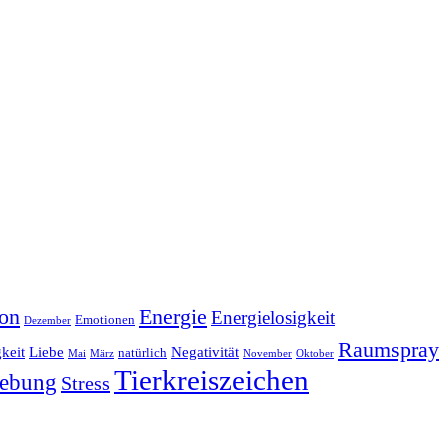
on
Energie
Energielosigkeit
Emotionen
Dezember
Raumspray
gkeit
Liebe
Negativität
natürlich
Mai
März
November
Oktober
Tierkreiszeichen
ebung
Stress