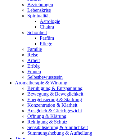
Beziehungen
Lebenskrise
Spiritualität
Astrologie
Chakra
Schönheit
Parfüm
Pflege
Familie
Reise
Arbeit
Erfolg
Frauen
Selbstbewusstsein
Aromatherapie & Wirkung
Beruhigung & Entspannung
Bewegung & Beweglichkeit
Energetisierung & Stärkung
Konzentration & Klarheit
Ausgleich & Gleichgewicht
Öffnung & Klärung
Reinigung & Schutz
Sensibilisierung & Sinnlichkeit
Stimmungshebung & Aufhellung
Tipps