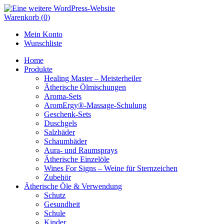
Skip
to
Warenkorb
(
0
)
content
Mein Konto
Wunschliste
Home
Produkte
Healing Master – Meisterheiler
Ätherische Ölmischungen
Aroma-Sets
AromErgy®-Massage-Schulung
Geschenk-Sets
Duschgels
Salzbäder
Schaumbäder
Aura- und Raumsprays
Ätherische Einzelöle
Wines For Signs – Weine für Sternzeichen
Zubehör
Ätherische Öle & Verwendung
Schutz
Gesundheit
Schule
Kinder