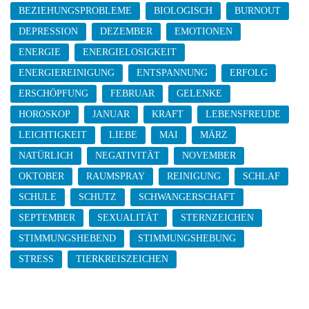
BEZIEHUNGSPROBLEME
BIOLOGISCH
BURNOUT
DEPRESSION
DEZEMBER
EMOTIONEN
ENERGIE
ENERGIELOSIGKEIT
ENERGIEREINIGUNG
ENTSPANNUNG
ERFOLG
ERSCHÖPFUNG
FEBRUAR
GELENKE
HOROSKOP
JANUAR
KRAFT
LEBENSFREUDE
LEICHTIGKEIT
LIEBE
MAI
MÄRZ
NATÜRLICH
NEGATIVITÄT
NOVEMBER
OKTOBER
RAUMSPRAY
REINIGUNG
SCHLAF
SCHULE
SCHUTZ
SCHWANGERSCHAFT
SEPTEMBER
SEXUALITÄT
STERNZEICHEN
STIMMUNGSHEBEND
STIMMUNGSHEBUNG
STRESS
TIERKREISZEICHEN