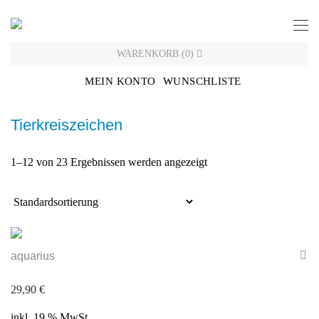
Skip
to
content
WARENKORB
(
0
)
MEIN KONTO
WUNSCHLISTE
Tierkreiszeichen
1–12 von 23 Ergebnissen werden angezeigt
aquarius
29,90
€
inkl. 19 % MwSt.