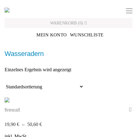
Skip
to
content
WARENKORB
(
0
)
MEIN KONTO
WUNSCHLISTE
Wasseradern
Einzelnes Ergebnis wird angezeigt
firewall
19,90
€
–
50,60
€
inkl. MwSt.