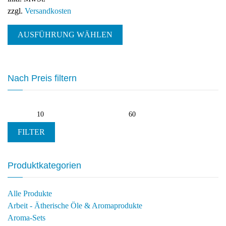
zzgl.
Versandkosten
Dieses
AUSFÜHRUNG WÄHLEN
Produkt
weist
mehrere
Varianten
Nach Preis filtern
auf.
Die
Optionen
Min.
Max.
können
Preis
Preis
auf
FILTER
der
Produktseite
Produktkategorien
gewählt
werden
Alle Produkte
Arbeit - Ätherische Öle & Aromaprodukte
Aroma-Sets