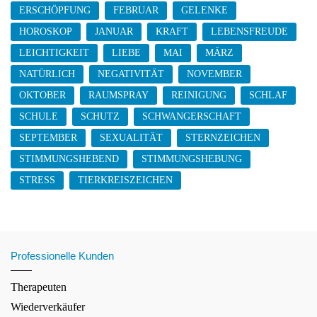
ERSCHÖPFUNG
FEBRUAR
GELENKE
HOROSKOP
JANUAR
KRAFT
LEBENSFREUDE
LEICHTIGKEIT
LIEBE
MAI
MÄRZ
NATÜRLICH
NEGATIVITÄT
NOVEMBER
OKTOBER
RAUMSPRAY
REINIGUNG
SCHLAF
SCHULE
SCHUTZ
SCHWANGERSCHAFT
SEPTEMBER
SEXUALITÄT
STERNZEICHEN
STIMMUNGSHEBEND
STIMMUNGSHEBUNG
STRESS
TIERKREISZEICHEN
Professionelle Kunden
Therapeuten
Wiederverkäufer