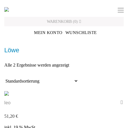
Skip
to
content
WARENKORB
(
0
)
MEIN KONTO
WUNSCHLISTE
Löwe
Alle 2 Ergebnisse werden angezeigt
leo
51,20
€
inkl. 19 % MwSt.