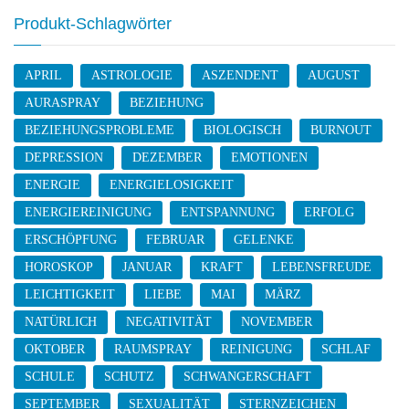
Produkt-Schlagwörter
APRIL
ASTROLOGIE
ASZENDENT
AUGUST
AURASPRAY
BEZIEHUNG
BEZIEHUNGSPROBLEME
BIOLOGISCH
BURNOUT
DEPRESSION
DEZEMBER
EMOTIONEN
ENERGIE
ENERGIELOSIGKEIT
ENERGIEREINIGUNG
ENTSPANNUNG
ERFOLG
ERSCHÖPFUNG
FEBRUAR
GELENKE
HOROSKOP
JANUAR
KRAFT
LEBENSFREUDE
LEICHTIGKEIT
LIEBE
MAI
MÄRZ
NATÜRLICH
NEGATIVITÄT
NOVEMBER
OKTOBER
RAUMSPRAY
REINIGUNG
SCHLAF
SCHULE
SCHUTZ
SCHWANGERSCHAFT
SEPTEMBER
SEXUALITÄT
STERNZEICHEN