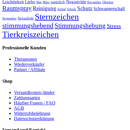
Leichtigkeit
Liebe
Negativität
natürlich
Mai
März
November
Oktober
Raumspray
Reinigung
Schutz
Schwangerschaft
Schlaf
Schule
Sternzeichen
Sexualität
September
stimmungshebend
Stimmungshebung
Stress
Tierkreiszeichen
Professionelle Kunden
Therapeuten
Wiederverkäufer
Partner / Affiliate
Shop
Versandkosten/-länder
Zahlungsarten
Häufige Fragen / FAQ
AGB
Widerrufsbelehrung
Datenschutzerklärung
Versand und Kontakt