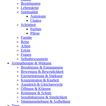
Beziehungen
Lebenskrise
Spiritualität
Astrologie
Chakra
Schönheit
Parfüm
Pflege
Familie
Reise
Arbeit
Erfolg
Frauen
Selbstbewusstsein
Aromatherapie & Wirkung
Beruhigung & Entspannung
Bewegung & Beweglichkeit
Energetisierung & Stärkung
Konzentration & Klarheit
Ausgleich & Gleichgewicht
Öffnung & Klärung
Reinigung & Schutz
Sensibilisierung & Sinnlichkeit
Stimmungshebung & Aufhellung
Tipps