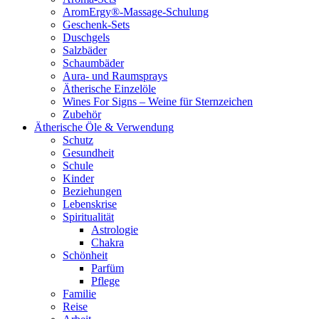
AromErgy®-Massage-Schulung
Geschenk-Sets
Duschgels
Salzbäder
Schaumbäder
Aura- und Raumsprays
Ätherische Einzelöle
Wines For Signs – Weine für Sternzeichen
Zubehör
Ätherische Öle & Verwendung
Schutz
Gesundheit
Schule
Kinder
Beziehungen
Lebenskrise
Spiritualität
Astrologie
Chakra
Schönheit
Parfüm
Pflege
Familie
Reise