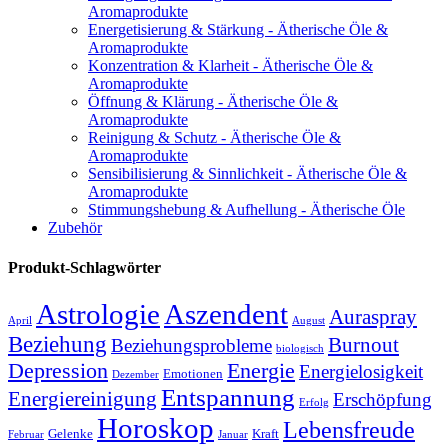
Aromaprodukte
Energetisierung & Stärkung - Ätherische Öle &
Aromaprodukte
Konzentration & Klarheit - Ätherische Öle &
Aromaprodukte
Öffnung & Klärung - Ätherische Öle &
Aromaprodukte
Reinigung & Schutz - Ätherische Öle &
Aromaprodukte
Sensibilisierung & Sinnlichkeit - Ätherische Öle &
Aromaprodukte
Stimmungshebung & Aufhellung - Ätherische Öle
Zubehör
Produkt-Schlagwörter
Astrologie
Aszendent
Auraspray
April
August
Beziehung
Burnout
Beziehungsprobleme
biologisch
Depression
Energie
Energielosigkeit
Emotionen
Dezember
Entspannung
Energiereinigung
Erschöpfung
Erfolg
Horoskop
Lebensfreude
Gelenke
Kraft
Februar
Januar