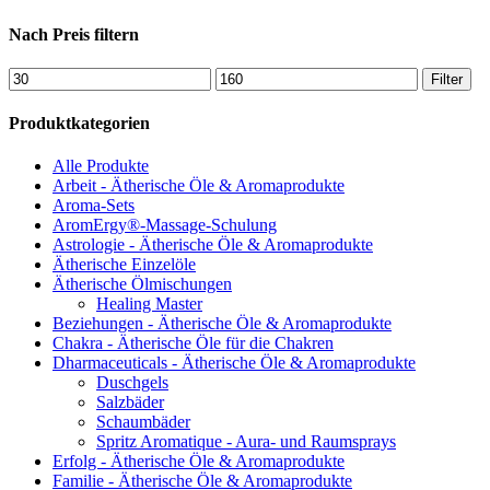
Produkt
weist
Nach Preis filtern
mehrere
Varianten
Min.
Max.
Filter
auf.
Preis
Preis
Die
Produktkategorien
Optionen
können
Alle Produkte
auf
Arbeit - Ätherische Öle & Aromaprodukte
der
Aroma-Sets
Produktseite
AromErgy®-Massage-Schulung
gewählt
Astrologie - Ätherische Öle & Aromaprodukte
werden
Ätherische Einzelöle
Ätherische Ölmischungen
Healing Master
Beziehungen - Ätherische Öle & Aromaprodukte
Chakra - Ätherische Öle für die Chakren
Dharmaceuticals - Ätherische Öle & Aromaprodukte
Duschgels
Salzbäder
Schaumbäder
Spritz Aromatique - Aura- und Raumsprays
Erfolg - Ätherische Öle & Aromaprodukte
Familie - Ätherische Öle & Aromaprodukte