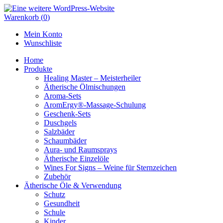
Skip
to
Warenkorb
(
0
)
content
Mein Konto
Wunschliste
Home
Produkte
Healing Master – Meisterheiler
Ätherische Ölmischungen
Aroma-Sets
AromErgy®-Massage-Schulung
Geschenk-Sets
Duschgels
Salzbäder
Schaumbäder
Aura- und Raumsprays
Ätherische Einzelöle
Wines For Signs – Weine für Sternzeichen
Zubehör
Ätherische Öle & Verwendung
Schutz
Gesundheit
Schule
Kinder