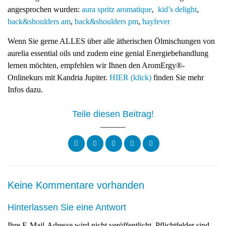
angesprochen wurden:
aura spritz aromatique
,
kid’s delight
,
back&shoulders am
,
back&shoulders pm
,
hayfever
Wenn Sie gerne ALLES über alle ätherischen Ölmischungen von
aurelia essential oils und zudem eine genial Energiebehandlung
lernen möchten, empfehlen wir Ihnen den AromErgy®-
Onlinekurs mit Kandria Jupiter.
HIER (klick)
finden Sie mehr
Infos dazu.
Teile diesen Beitrag!
Keine Kommentare vorhanden
Hinterlassen Sie eine Antwort
Ihre E-Mail-Adresse wird nicht veröffentlicht. Pflichtfelder sind