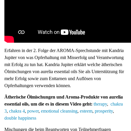
Erfahren in der 2. Folge der AROMA-Sprechstunde mit Kandria
Jupiter von was Opferhaltung mit Misserfolg und Verantwortung
mit Erfolg zu tun hat. Kandria Jupiter erklärt welche ätherischen
Ölmischungen von aurelia essential oils Sie als Unterstützung für
mehr Erfolg sowie zum Enttarnen und Auflösen von
Opferhaltungen verwenden können.
Ätherische Ölmischungen und Aroma-Produkte von aurelia
essential oils, um die es in diesem Video geht:
therapy
,
chakra
3
,
chakra 4
,
power
,
emotional cleansing
,
esteem
,
prosperity
,
double happiness
Mischungen die beim Beantworten von Teilnehmerfragen