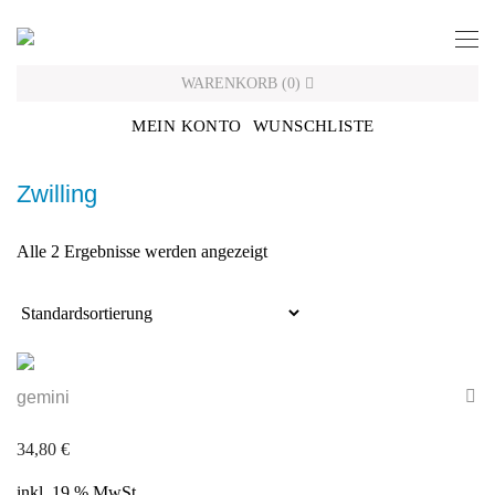
Skip
to
content
WARENKORB
(
0
)
MEIN KONTO
WUNSCHLISTE
Zwilling
Alle 2 Ergebnisse werden angezeigt
gemini
34,80
€
inkl. 19 % MwSt.