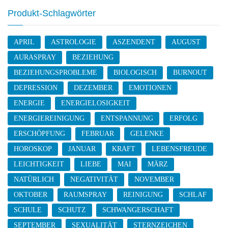
Produkt-Schlagwörter
APRIL
ASTROLOGIE
ASZENDENT
AUGUST
AURASPRAY
BEZIEHUNG
BEZIEHUNGSPROBLEME
BIOLOGISCH
BURNOUT
DEPRESSION
DEZEMBER
EMOTIONEN
ENERGIE
ENERGIELOSIGKEIT
ENERGIEREINIGUNG
ENTSPANNUNG
ERFOLG
ERSCHÖPFUNG
FEBRUAR
GELENKE
HOROSKOP
JANUAR
KRAFT
LEBENSFREUDE
LEICHTIGKEIT
LIEBE
MAI
MÄRZ
NATÜRLICH
NEGATIVITÄT
NOVEMBER
OKTOBER
RAUMSPRAY
REINIGUNG
SCHLAF
SCHULE
SCHUTZ
SCHWANGERSCHAFT
SEPTEMBER
SEXUALITÄT
STERNZEICHEN