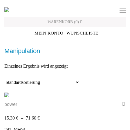
Skip
to
content
WARENKORB
(
0
)
MEIN KONTO
WUNSCHLISTE
Manipulation
Einzelnes Ergebnis wird angezeigt
power
15,30
€
–
71,60
€
inkl. MwSt.