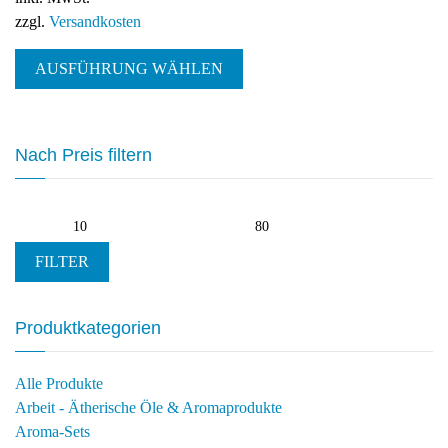
zzgl.
Versandkosten
Dieses
AUSFÜHRUNG WÄHLEN
Produkt
weist
mehrere
Varianten
Nach Preis filtern
auf.
Die
Optionen
Min.
Max.
können
Preis
Preis
auf
FILTER
der
Produktseite
Produktkategorien
gewählt
werden
Alle Produkte
Arbeit - Ätherische Öle & Aromaprodukte
Aroma-Sets