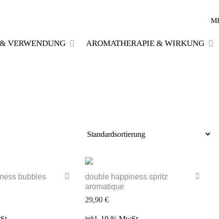
M
E & VERWENDUNG
AROMATHERAPIE & WIRKUNG
iness bubbles
double happiness spritz
aromatique
29,90
€
St.
inkl. 19 % MwSt.