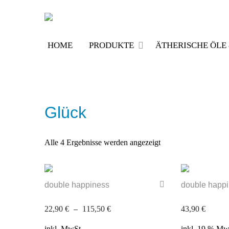
Skip
to
content
HOME
PRODUKTE
ÄTHERISCHE ÖL
Glück
Alle 4 Ergebnisse werden angezeigt
double happiness
double happ
22,90
€
–
115,50
€
43,90
€
inkl. MwSt.
inkl. 19 % Mw