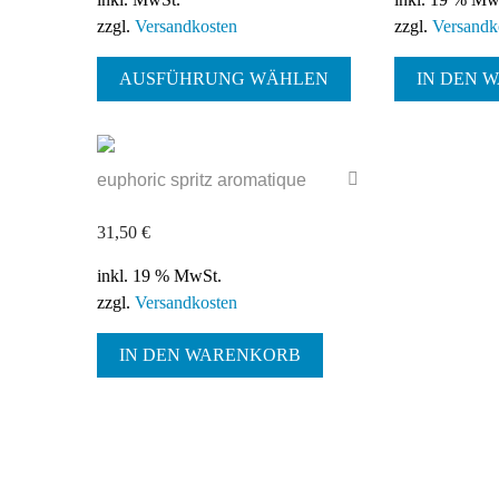
zzgl.
Versandkosten
zzgl.
Versandk
Dieses
AUSFÜHRUNG WÄHLEN
Produkt
IN DEN 
weist
mehrere
Varianten
euphoric spritz aromatique
auf.
Die
31,50
€
Optionen
können
inkl. 19 % MwSt.
auf
zzgl.
Versandkosten
der
Produktseite
IN DEN WARENKORB
gewählt
werden