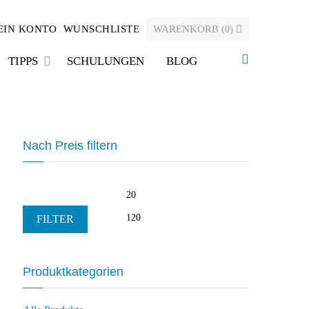
EIN KONTO
WUNSCHLISTE
WARENKORB
(
)
0
TIPPS
SCHULUNGEN
BLOG
Nach Preis filtern
Min.
Max.
Preis
Preis
FILTER
Produktkategorien