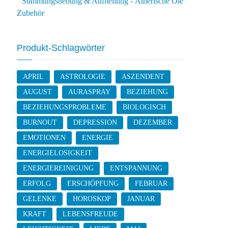
Stimmungshebung & Aufhellung - Ätherische Öle
Zubehör
Produkt-Schlagwörter
APRIL
ASTROLOGIE
ASZENDENT
AUGUST
AURASPRAY
BEZIEHUNG
BEZIEHUNGSPROBLEME
BIOLOGISCH
BURNOUT
DEPRESSION
DEZEMBER
EMOTIONEN
ENERGIE
ENERGIELOSIGKEIT
ENERGIEREINIGUNG
ENTSPANNUNG
ERFOLG
ERSCHÖPFUNG
FEBRUAR
GELENKE
HOROSKOP
JANUAR
KRAFT
LEBENSFREUDE