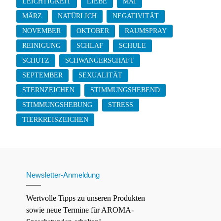
LEICHTIGKEIT
LIEBE
MAI
MÄRZ
NATÜRLICH
NEGATIVITÄT
NOVEMBER
OKTOBER
RAUMSPRAY
REINIGUNG
SCHLAF
SCHULE
SCHUTZ
SCHWANGERSCHAFT
SEPTEMBER
SEXUALITÄT
STERNZEICHEN
STIMMUNGSHEBEND
STIMMUNGSHEBUNG
STRESS
TIERKREISZEICHEN
Newsletter-Anmeldung
Wertvolle Tipps zu unseren Produkten
sowie neue Termine für AROMA-