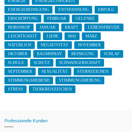
ENERGIE
ENERGIELOSIGKEIT
ENERGIEREINIGUNG
ENTSPANNUNG
ERFOLG
ERSCHÖPFUNG
FEBRUAR
GELENKE
HOROSKOP
JANUAR
KRAFT
LEBENSFREUDE
LEICHTIGKEIT
LIEBE
MAI
MÄRZ
NATÜRLICH
NEGATIVITÄT
NOVEMBER
OKTOBER
RAUMSPRAY
REINIGUNG
SCHLAF
SCHULE
SCHUTZ
SCHWANGERSCHAFT
SEPTEMBER
SEXUALITÄT
STERNZEICHEN
STIMMUNGSHEBEND
STIMMUNGSHEBUNG
STRESS
TIERKREISZEICHEN
Professionelle Kunden