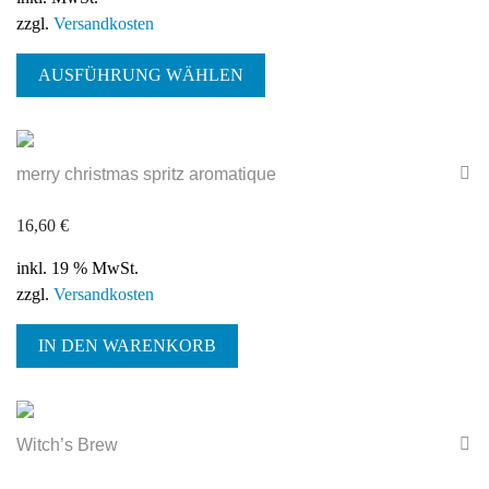
zzgl.
Versandkosten
Dieses
AUSFÜHRUNG WÄHLEN
Produkt
weist
mehrere
Varianten
merry christmas spritz aromatique
auf.
Die
16,60
€
Optionen
können
inkl. 19 % MwSt.
auf
zzgl.
Versandkosten
der
Produktseite
IN DEN WARENKORB
gewählt
werden
Witch’s Brew