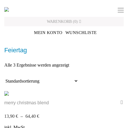
Skip
to
content
WARENKORB
(
0
)
MEIN KONTO
WUNSCHLISTE
Feiertag
Alle 3 Ergebnisse werden angezeigt
merry christmas blend
13,90
€
–
64,40
€
inkl. MwSt.