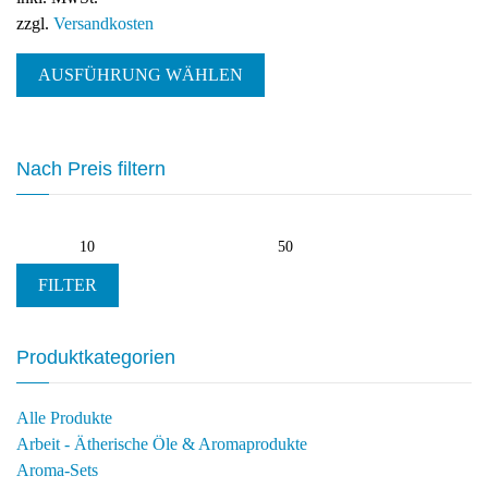
zzgl.
Versandkosten
Dieses
AUSFÜHRUNG WÄHLEN
Produkt
weist
mehrere
Varianten
Nach Preis filtern
auf.
Die
Optionen
Min.
Max.
können
Preis
Preis
auf
FILTER
der
Produktseite
Produktkategorien
gewählt
werden
Alle Produkte
Arbeit - Ätherische Öle & Aromaprodukte
Aroma-Sets