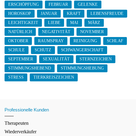
ERSCHÖPFUNG
FEBRUAR
GELENKE
HOROSKOP
JANUAR
KRAFT
LEBENSFREUDE
LEICHTIGKEIT
LIEBE
MAI
MÄRZ
NATÜRLICH
NEGATIVITÄT
NOVEMBER
OKTOBER
RAUMSPRAY
REINIGUNG
SCHLAF
SCHULE
SCHUTZ
SCHWANGERSCHAFT
SEPTEMBER
SEXUALITÄT
STERNZEICHEN
STIMMUNGSHEBEND
STIMMUNGSHEBUNG
STRESS
TIERKREISZEICHEN
Professionelle Kunden
Therapeuten
Wiederverkäufer