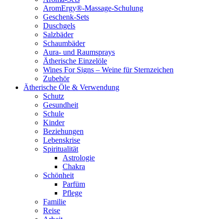
AromErgy®-Massage-Schulung
Geschenk-Sets
Duschgels
Salzbäder
Schaumbäder
Aura- und Raumsprays
Ätherische Einzelöle
Wines For Signs – Weine für Sternzeichen
Zubehör
Ätherische Öle & Verwendung
Schutz
Gesundheit
Schule
Kinder
Beziehungen
Lebenskrise
Spiritualität
Astrologie
Chakra
Schönheit
Parfüm
Pflege
Familie
Reise