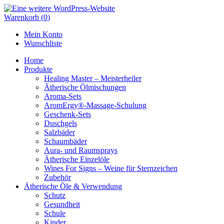
Skip
to
Warenkorb
(
0
)
content
Mein Konto
Wunschliste
Home
Produkte
Healing Master – Meisterheiler
Ätherische Ölmischungen
Aroma-Sets
AromErgy®-Massage-Schulung
Geschenk-Sets
Duschgels
Salzbäder
Schaumbäder
Aura- und Raumsprays
Ätherische Einzelöle
Wines For Signs – Weine für Sternzeichen
Zubehör
Ätherische Öle & Verwendung
Schutz
Gesundheit
Schule
Kinder