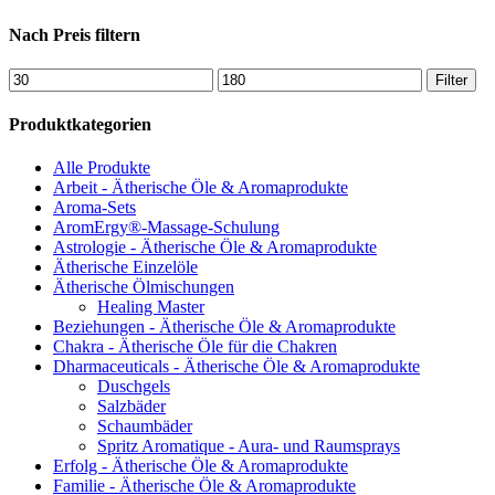
Produkt
weist
Nach Preis filtern
mehrere
Varianten
Min.
Max.
Filter
auf.
Preis
Preis
Die
Produktkategorien
Optionen
können
Alle Produkte
auf
Arbeit - Ätherische Öle & Aromaprodukte
der
Aroma-Sets
Produktseite
AromErgy®-Massage-Schulung
gewählt
Astrologie - Ätherische Öle & Aromaprodukte
werden
Ätherische Einzelöle
Ätherische Ölmischungen
Healing Master
Beziehungen - Ätherische Öle & Aromaprodukte
Chakra - Ätherische Öle für die Chakren
Dharmaceuticals - Ätherische Öle & Aromaprodukte
Duschgels
Salzbäder
Schaumbäder
Spritz Aromatique - Aura- und Raumsprays
Erfolg - Ätherische Öle & Aromaprodukte
Familie - Ätherische Öle & Aromaprodukte