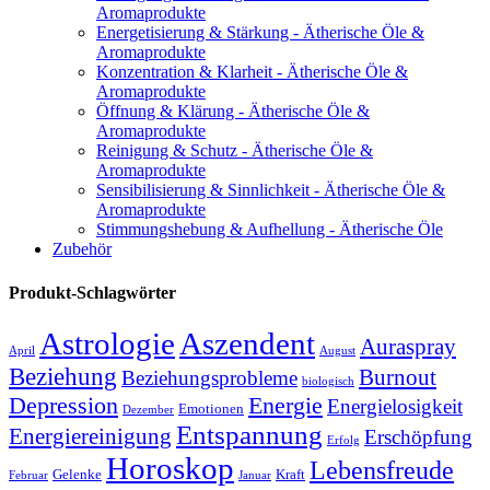
Aromaprodukte
Energetisierung & Stärkung - Ätherische Öle &
Aromaprodukte
Konzentration & Klarheit - Ätherische Öle &
Aromaprodukte
Öffnung & Klärung - Ätherische Öle &
Aromaprodukte
Reinigung & Schutz - Ätherische Öle &
Aromaprodukte
Sensibilisierung & Sinnlichkeit - Ätherische Öle &
Aromaprodukte
Stimmungshebung & Aufhellung - Ätherische Öle
Zubehör
Produkt-Schlagwörter
Astrologie
Aszendent
Auraspray
April
August
Beziehung
Burnout
Beziehungsprobleme
biologisch
Depression
Energie
Energielosigkeit
Emotionen
Dezember
Entspannung
Energiereinigung
Erschöpfung
Erfolg
Horoskop
Lebensfreude
Gelenke
Kraft
Februar
Januar