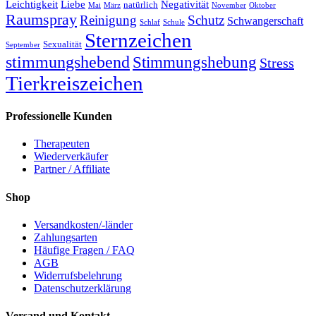
Leichtigkeit
Liebe
Negativität
natürlich
Mai
März
November
Oktober
Raumspray
Reinigung
Schutz
Schwangerschaft
Schlaf
Schule
Sternzeichen
Sexualität
September
stimmungshebend
Stimmungshebung
Stress
Tierkreiszeichen
Professionelle Kunden
Therapeuten
Wiederverkäufer
Partner / Affiliate
Shop
Versandkosten/-länder
Zahlungsarten
Häufige Fragen / FAQ
AGB
Widerrufsbelehrung
Datenschutzerklärung
Versand und Kontakt