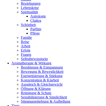
Beziehungen
Lebenskrise
Spiritualität
Astrologie
Chakra
Schönheit
Parfüm
Pflege
Familie
Reise
Arbeit
Erfolg
Frauen
Selbstbewusstsein
Aromatherapie & Wirkung
Beruhigung & Entspannung
Bewegung & Beweglichkeit
Energetisierung & Stärkung
Konzentration & Klarheit
Ausgleich & Gleichgewicht
Öffnung & Klärung
Reinigung & Schutz
Sensibilisierung & Sinnlichkeit
Stimmungshebung & Aufhellung
Tipps