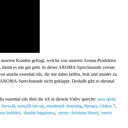
t unseren Kunden gefragt, welche von unseren Aroma-Produkten
e, damit es mir gut geht. In dieser AROMA-Sprechstunde verrate
 aurelia essential oils, die mir dabei helfen, froh und munter zu
er AROMA-Sprechstunde nicht geklappt. Deshalb gibt es diesmal
essential oils über die ich in diesem Video spreche:
aura spritz
,
firewall
,
aura
,
lift-me-up
,
emotional cleansing
,
therapy
,
chakra 7
,
ess bubbles
,
double happiness
,
merry christmas blend
,
merry