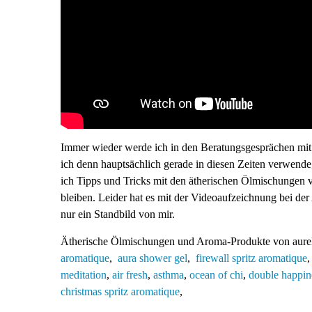
Immer wieder werde ich in den Beratungsgesprächen mi
ich denn hauptsächlich gerade in diesen Zeiten verwend
ich Tipps und Tricks mit den ätherischen Ölmischungen von
bleiben. Leider hat es mit der Videoaufzeichnung bei d
nur ein Standbild von mir.
Ätherische Ölmischungen und Aroma-Produkte von aurelia 
aromatique
,
aura shower gel
,
firewall spritz aromatique
meditation
,
air fresh
,
asthma
,
ocean of chi
,
double happin
christmas spritz aromatique
,