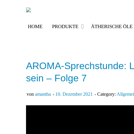
Skip
to
content
HOME
PRODUKTE
ÄTHERISCHE ÖL
AROMA-Sprechstunde: La
sein – Folge 7
von
amantha
10. Dezember 2021
Category:
Allgeme