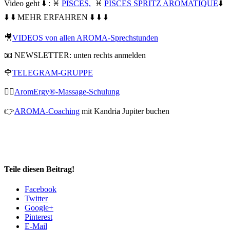
Video geht ⬇️ : ♓️
PISCES,
♓️
PISCES SPRITZ AROMATIQUE
⬇️
⬇️ ⬇️ MEHR ERFAHREN ⬇️ ⬇️ ⬇️
🎥
VIDEOS von allen AROMA-Sprechstunden
📧 NEWSLETTER: unten rechts anmelden
🌹
TELEGRAM-GRUPPE
💆‍♀️
AromErgy®-Massage-Schulung
👉
AROMA-Coaching
mit Kandria Jupiter buchen
Teile diesen Beitrag!
Facebook
Twitter
Google+
Pinterest
E-Mail