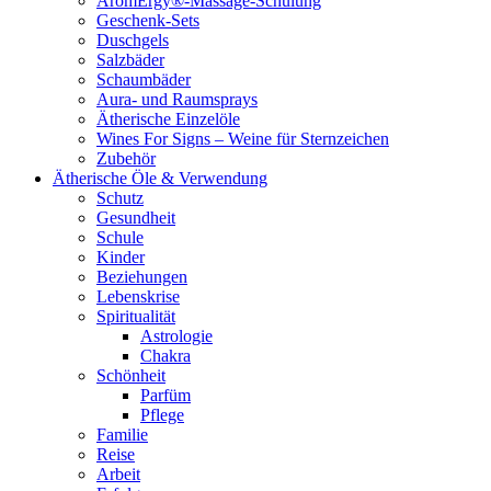
AromErgy®-Massage-Schulung
Geschenk-Sets
Duschgels
Salzbäder
Schaumbäder
Aura- und Raumsprays
Ätherische Einzelöle
Wines For Signs – Weine für Sternzeichen
Zubehör
Ätherische Öle & Verwendung
Schutz
Gesundheit
Schule
Kinder
Beziehungen
Lebenskrise
Spiritualität
Astrologie
Chakra
Schönheit
Parfüm
Pflege
Familie
Reise
Arbeit