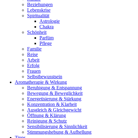
Beziehungen
Lebenskrise
Spiritualität
Astrologie
Chakra
Schönheit
Parfüm
Pflege
Familie
Reise
Arbeit
Erfolg
Frauen
Selbstbewusstsein
Aromatherapie & Wirkung
Beruhigung & Entspannung
Bewegung & Beweglichkeit
Energetisierung & Stärkung
Konzentration & Klarheit
Ausgleich & Gleichgewicht
Öffnung & Klärung
Reinigung & Schutz
Sensibilisierung & Sinnlichkeit
Stimmungshebung & Aufhellung
Tipps