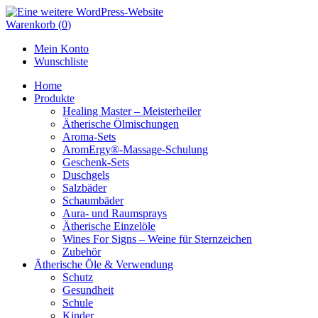
Skip
to
Warenkorb
(
0
)
content
Mein Konto
Wunschliste
Home
Produkte
Healing Master – Meisterheiler
Ätherische Ölmischungen
Aroma-Sets
AromErgy®-Massage-Schulung
Geschenk-Sets
Duschgels
Salzbäder
Schaumbäder
Aura- und Raumsprays
Ätherische Einzelöle
Wines For Signs – Weine für Sternzeichen
Zubehör
Ätherische Öle & Verwendung
Schutz
Gesundheit
Schule
Kinder