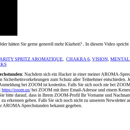
 hätten Sie gerne generell mehr Klarheit? . In diesem Video spricht 
ARITY SPRITZ AROMATIQUE
,
CHAKRA 6
,
VISION
,
MENTAL
CKS
echstunden
: Nachdem sich ein Hacker in einer meiner AROMA-Sprechs
enden Sicherheitsvorkehrungen zum Schutz aller Teilnehmer entschieden
Anmeldung bei ZOOM ist kostenlos. Falls Sie sich noch nie bei ZOOM 
:
https://zoom.us/
bei ZOOM mit ihrer Email-Adresse und einem Kennwor
ie bitte darauf, dass in Ihrem ZOOM-Profil Ihr Vorname und Nachname
u erkennen geben. Falls Sie sich noch nicht zu unserem Newsletter ang
 für AROMA-Sprechstunden bekannt gegeben.