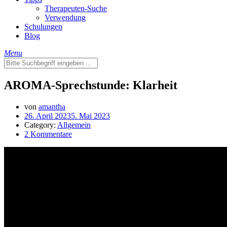
Therapeuten-Suche
Verwendung
Schulungen
Blog
Menu
AROMA-Sprechstunde: Klarheit
von
amantha
26. April 2023
5. Mai 2023
Category:
Allgemein
2 Kommentare