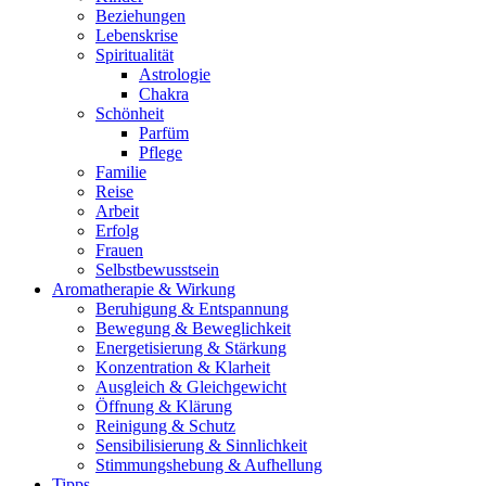
Beziehungen
Lebenskrise
Spiritualität
Astrologie
Chakra
Schönheit
Parfüm
Pflege
Familie
Reise
Arbeit
Erfolg
Frauen
Selbstbewusstsein
Aromatherapie & Wirkung
Beruhigung & Entspannung
Bewegung & Beweglichkeit
Energetisierung & Stärkung
Konzentration & Klarheit
Ausgleich & Gleichgewicht
Öffnung & Klärung
Reinigung & Schutz
Sensibilisierung & Sinnlichkeit
Stimmungshebung & Aufhellung
Tipps