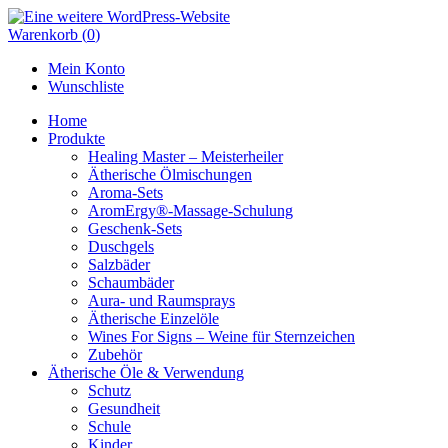
Skip
to
Warenkorb
(
0
)
content
Mein Konto
Wunschliste
Home
Produkte
Healing Master – Meisterheiler
Ätherische Ölmischungen
Aroma-Sets
AromErgy®-Massage-Schulung
Geschenk-Sets
Duschgels
Salzbäder
Schaumbäder
Aura- und Raumsprays
Ätherische Einzelöle
Wines For Signs – Weine für Sternzeichen
Zubehör
Ätherische Öle & Verwendung
Schutz
Gesundheit
Schule
Kinder