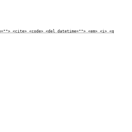
e=""> <cite> <code> <del datetime=""> <em> <i> <q