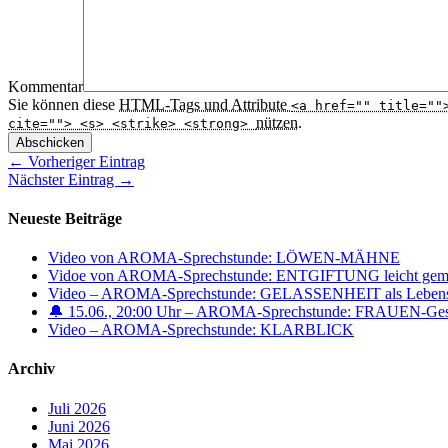
Kommentar
Sie können diese
HTML
-Tags und Attribute
<a href="" title=""
nützen.
cite=""> <s> <strike> <strong>
Abschicken
← Vorheriger Eintrag
Nächster Eintrag →
Neueste Beiträge
Video von AROMA-Sprechstunde: LÖWEN-MÄHNE
Vidoe von AROMA-Sprechstunde: ENTGIFTUNG leicht gemach
Video – AROMA-Sprechstunde: GELASSENHEIT als Lebense
🔔 15.06., 20:00 Uhr – AROMA-Sprechstunde: FRAUEN-Gesun
Video – AROMA-Sprechstunde: KLARBLICK
Archiv
Juli 2026
Juni 2026
Mai 2026