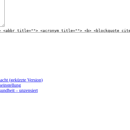
> <abbr title=""> <acronym title=""> <b> <blockquote cit
t (gekürzte Version)
instellung
dheit – unzensiert