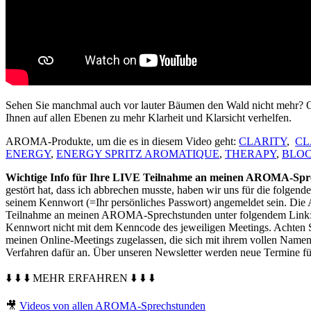
Sehen Sie manchmal auch vor lauter Bäumen den Wald nicht mehr? Oder
Ihnen auf allen Ebenen zu mehr Klarheit und Klarsicht verhelfen.
AROMA-Produkte, um die es in diesem Video geht:
CLARITY
,
CL
ENERGY
,
ENERGY SPRITZ AROMATIQUE
,
THERAPY
,
BLO
Wichtige Info für Ihre LIVE Teilnahme an meinen AROMA-Spr
gestört hat, dass ich abbrechen musste, haben wir uns für die folg
seinem Kennwort (=Ihr persönliches Passwort) angemeldet sein. Die 
Teilnahme an meinen AROMA-Sprechstunden unter folgendem Link
Kennwort nicht mit dem Kenncode des jeweiligen Meetings. Achten S
meinen Online-Meetings zugelassen, die sich mit ihrem vollen Namen z
Verfahren dafür an. Über unseren Newsletter werden neue Termine
⬇️ ⬇️ ⬇️ MEHR ERFAHREN ⬇️ ⬇️ ⬇️
🎥
Videos von allen AROMA-Sprechstunden