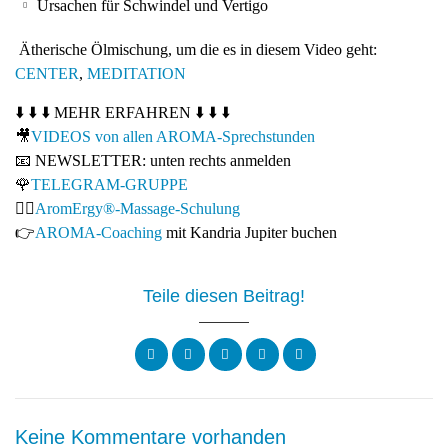
Ursachen für Schwindel und Vertigo
Ätherische Ölmischung, um die es in diesem Video geht:
CENTER
,
MEDITATION
⬇️ ⬇️ ⬇️ MEHR ERFAHREN ⬇️ ⬇️ ⬇️
🎥
VIDEOS von allen AROMA-Sprechstunden
📧 NEWSLETTER: unten rechts anmelden
🌹
TELEGRAM-GRUPPE
💆‍♀️
AromErgy®-Massage-Schulung
👉
AROMA-Coaching
mit Kandria Jupiter buchen
Teile diesen Beitrag!
Keine Kommentare vorhanden