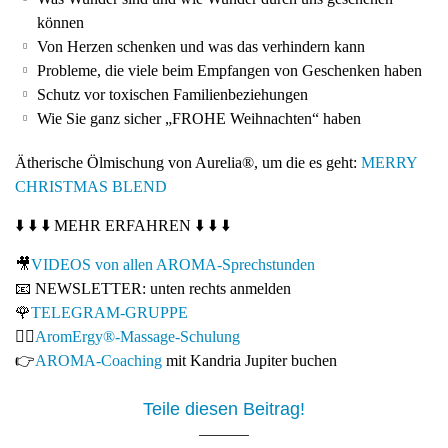
können
Von Herzen schenken und was das verhindern kann
Probleme, die viele beim Empfangen von Geschenken haben
Schutz vor toxischen Familienbeziehungen
Wie Sie ganz sicher „FROHE Weihnachten“ haben
Ätherische Ölmischung von Aurelia®, um die es geht:
MERRY
CHRISTMAS BLEND
⬇️ ⬇️ ⬇️ MEHR ERFAHREN ⬇️ ⬇️ ⬇️
🎥
VIDEOS von allen AROMA-Sprechstunden
📧 NEWSLETTER: unten rechts anmelden
🌹
TELEGRAM-GRUPPE
💆‍♀️
AromErgy®-Massage-Schulung
👉
AROMA-Coaching
mit Kandria Jupiter buchen
Teile diesen Beitrag!