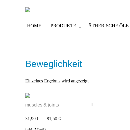
Skip
to
content
HOME
PRODUKTE
ÄTHERISCHE ÖL
Beweglichkeit
Einzelnes Ergebnis wird angezeigt
muscles & joints
31,90
€
–
81,50
€
inkl. MwSt.