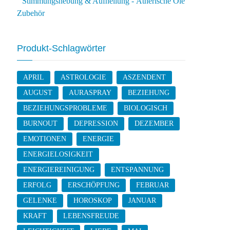
Stimmungshebung & Aufhellung - Ätherische Öle
Zubehör
Produkt-Schlagwörter
APRIL
ASTROLOGIE
ASZENDENT
AUGUST
AURASPRAY
BEZIEHUNG
BEZIEHUNGSPROBLEME
BIOLOGISCH
BURNOUT
DEPRESSION
DEZEMBER
EMOTIONEN
ENERGIE
ENERGIELOSIGKEIT
ENERGIEREINIGUNG
ENTSPANNUNG
ERFOLG
ERSCHÖPFUNG
FEBRUAR
GELENKE
HOROSKOP
JANUAR
KRAFT
LEBENSFREUDE