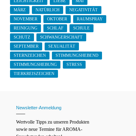
LEICHTIGKEIT
LIEBE
MAI
MÄRZ
NATÜRLICH
NEGATIVITÄT
NOVEMBER
OKTOBER
RAUMSPRAY
REINIGUNG
SCHLAF
SCHULE
SCHUTZ
SCHWANGERSCHAFT
SEPTEMBER
SEXUALITÄT
STERNZEICHEN
STIMMUNGSHEBEND
STIMMUNGSHEBUNG
STRESS
TIERKREISZEICHEN
Newsletter-Anmeldung
Wertvolle Tipps zu unseren Produkten
sowie neue Termine für AROMA-