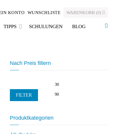
EIN KONTO
WUNSCHLISTE
WARENKORB
(
)
0
TIPPS
SCHULUNGEN
BLOG
Nach Preis filtern
Min.
Max.
Preis
Preis
FILTER
Produktkategorien