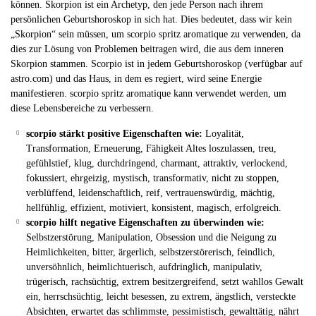
können. Skorpion ist ein Archetyp, den jede Person nach ihrem
persönlichen Geburtshoroskop in sich hat. Dies bedeutet, dass wir kein
„Skorpion“ sein müssen, um scorpio spritz aromatique zu verwenden, da
dies zur Lösung von Problemen beitragen wird, die aus dem inneren
Skorpion stammen. Scorpio ist in jedem Geburtshoroskop (verfügbar auf
astro.com) und das Haus, in dem es regiert, wird seine Energie
manifestieren. scorpio spritz aromatique kann verwendet werden, um
diese Lebensbereiche zu verbessern.
scorpio stärkt positive Eigenschaften wie:
Loyalität,
Transformation, Erneuerung, Fähigkeit Altes loszulassen, treu,
gefühlstief, klug, durchdringend, charmant, attraktiv, verlockend,
fokussiert, ehrgeizig, mystisch, transformativ, nicht zu stoppen,
verblüffend, leidenschaftlich, reif, vertrauenswürdig, mächtig,
hellfühlig, effizient, motiviert, konsistent, magisch, erfolgreich.
scorpio hilft negative Eigenschaften zu überwinden wie:
Selbstzerstörung, Manipulation, Obsession und die Neigung zu
Heimlichkeiten, bitter, ärgerlich, selbstzerstörerisch, feindlich,
unversöhnlich, heimlichtuerisch, aufdringlich, manipulativ,
trügerisch, rachsüchtig, extrem besitzergreifend, setzt wahllos Gewalt
ein, herrschsüchtig, leicht besessen, zu extrem, ängstlich, versteckte
Absichten, erwartet das schlimmste, pessimistisch, gewalttätig, nährt