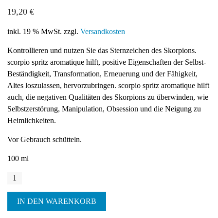
5.00
5
1
out of
19,20
€
based on
customer rating
inkl. 19 % MwSt.
zzgl.
Versandkosten
Kontrollieren und nutzen Sie das Sternzeichen des Skorpions.
scorpio spritz aromatique hilft, positive Eigenschaften der Selbst-
Beständigkeit, Transformation, Erneuerung und der Fähigkeit,
Altes loszulassen, hervorzubringen. scorpio spritz aromatique hilft
auch, die negativen Qualitäten des Skorpions zu überwinden, wie
Selbstzerstörung, Manipulation, Obsession und die Neigung zu
Heimlichkeiten.
Vor Gebrauch schütteln.
100 ml
scorpio
spritz
aromatique
IN DEN WARENKORB
Menge