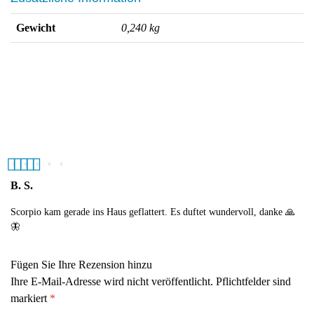
Gewicht
0,240 kg
5
out of 5
B. S.
Scorpio kam gerade ins Haus geflattert. Es duftet wundervoll, danke 🙏
🦋
Fügen Sie Ihre Rezension hinzu
Ihre E-Mail-Adresse wird nicht veröffentlicht. Pflichtfelder sind
markiert
*