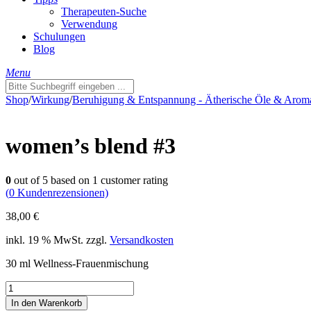
Therapeuten-Suche
Verwendung
Schulungen
Blog
Menu
Shop
/
Wirkung
/
Beruhigung & Entspannung - Ätherische Öle & Arom
women’s blend #3
0
out of
5
based on
1
customer rating
(
0
Kundenrezensionen)
38,00
€
inkl. 19 % MwSt.
zzgl.
Versandkosten
30 ml Wellness-Frauenmischung
women's
blend
In den Warenkorb