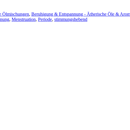
he Ölmischungen
,
Beruhigung & Entspannung - Ätherische Öle & Aro
nnung
,
Menstruation
,
Periode
,
stimmungshebend