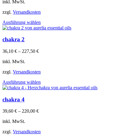
Optionen
inkl. MwSt.
können
auf
zzgl.
Versandkosten
der
Dieses
Produktseite
Ausführung wählen
Produkt
gewählt
weist
werden
mehrere
chakra 2
Varianten
auf.
36,10
€
–
227,50
€
Die
Optionen
inkl. MwSt.
können
auf
zzgl.
Versandkosten
der
Dieses
Produktseite
Ausführung wählen
Produkt
gewählt
weist
werden
mehrere
chakra 4
Varianten
auf.
39,60
€
–
220,00
€
Die
Optionen
inkl. MwSt.
können
auf
zzgl.
Versandkosten