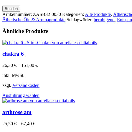
Senden
Artikelnummer:
ZASB32-0030
Kategorien:
Alle Produkte
,
Ätherisc
Ätherische Öle & Aromaprodukte
Schlagwörter:
beruhigend
,
Entspa
Ähnliche Produkte
chakra 6
26,30
€
–
151,00
€
inkl. MwSt.
zzgl.
Versandkosten
Dieses
Ausführung wählen
Produkt
weist
mehrere
arthrose am
Varianten
auf.
25,50
€
–
67,40
€
Die