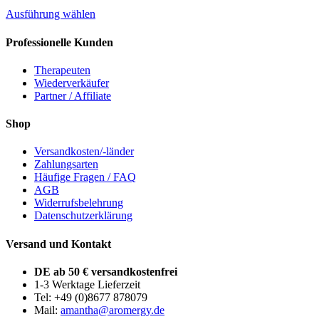
der
Dieses
Produktseite
Ausführung wählen
Produkt
gewählt
weist
werden
Professionelle Kunden
mehrere
Varianten
Therapeuten
auf.
Wiederverkäufer
Die
Partner / Affiliate
Optionen
können
Shop
auf
der
Versandkosten/-länder
Produktseite
Zahlungsarten
gewählt
Häufige Fragen / FAQ
werden
AGB
Widerrufsbelehrung
Datenschutzerklärung
Versand und Kontakt
DE ab 50 € versandkostenfrei
1-3 Werktage Lieferzeit
Tel: +49 (0)8677 878079
Mail:
amantha@aromergy.de