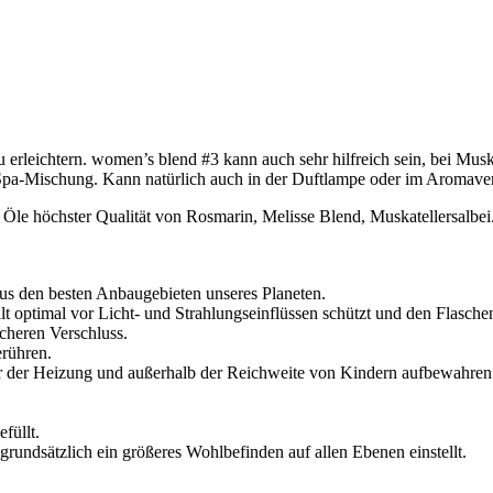
 erleichtern. women’s blend #3 kann auch sehr hilfreich sein, bei M
nd Spa-Mischung. Kann natürlich auch in der Duftlampe oder im Aromav
 Öle höchster Qualität von
Rosmarin, Melisse Blend, Muskatellersalbei
us den besten Anbaugebieten unseres Planeten.
nhalt optimal vor Licht- und Strahlungseinflüssen schützt und den Flas
cheren Verschluss.
erühren.
r der Heizung und außerhalb der Reichweite von Kindern aufbewahren
füllt.
rundsätzlich ein größeres Wohlbefinden auf allen Ebenen einstellt.