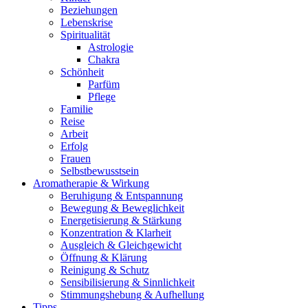
Beziehungen
Lebenskrise
Spiritualität
Astrologie
Chakra
Schönheit
Parfüm
Pflege
Familie
Reise
Arbeit
Erfolg
Frauen
Selbstbewusstsein
Aromatherapie & Wirkung
Beruhigung & Entspannung
Bewegung & Beweglichkeit
Energetisierung & Stärkung
Konzentration & Klarheit
Ausgleich & Gleichgewicht
Öffnung & Klärung
Reinigung & Schutz
Sensibilisierung & Sinnlichkeit
Stimmungshebung & Aufhellung
Tipps