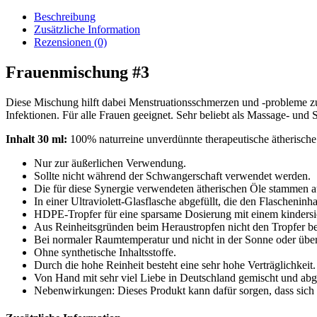
#3
Menge
Beschreibung
Zusätzliche Information
Rezensionen (0)
Frauenmischung #3
Diese Mischung hilft dabei Menstruationsschmerzen und -probleme zu
Infektionen. Für alle Frauen geeignet. Sehr beliebt als Massage- u
Inhalt 30 ml:
100% naturreine unverdünnte therapeutische ätherische
Nur zur äußerlichen Verwendung.
Sollte nicht während der Schwangerschaft verwendet werden.
Die für diese Synergie verwendeten ätherischen Öle stammen a
In einer Ultraviolett-Glasflasche abgefüllt, die den Flascheni
HDPE-Tropfer für eine sparsame Dosierung mit einem kindersi
Aus Reinheitsgründen beim Heraustropfen nicht den Tropfer b
Bei normaler Raumtemperatur und nicht in der Sonne oder übe
Ohne synthetische Inhaltsstoffe.
Durch die hohe Reinheit besteht eine sehr hohe Verträglichkeit.
Von Hand mit sehr viel Liebe in Deutschland gemischt und abge
Nebenwirkungen: Dieses Produkt kann dafür sorgen, dass sich g