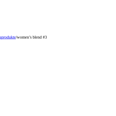
aprodukte
/
women’s blend #3