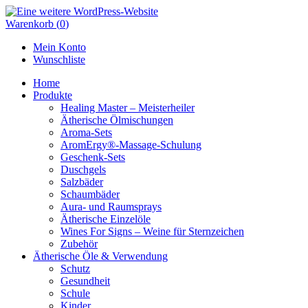
Skip
to
Warenkorb
(
0
)
content
Mein Konto
Wunschliste
Home
Produkte
Healing Master – Meisterheiler
Ätherische Ölmischungen
Aroma-Sets
AromErgy®-Massage-Schulung
Geschenk-Sets
Duschgels
Salzbäder
Schaumbäder
Aura- und Raumsprays
Ätherische Einzelöle
Wines For Signs – Weine für Sternzeichen
Zubehör
Ätherische Öle & Verwendung
Schutz
Gesundheit
Schule
Kinder