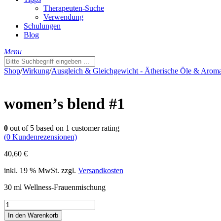
Therapeuten-Suche
Verwendung
Schulungen
Blog
Menu
Shop
/
Wirkung
/
Ausgleich & Gleichgewicht - Ätherische Öle & Arom
women’s blend #1
0
out of
5
based on
1
customer rating
(
0
Kundenrezensionen)
40,60
€
inkl. 19 % MwSt.
zzgl.
Versandkosten
30 ml Wellness-Frauenmischung
women's
blend
In den Warenkorb