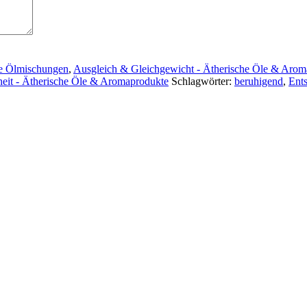
he Ölmischungen
,
Ausgleich & Gleichgewicht - Ätherische Öle & Arom
eit - Ätherische Öle & Aromaprodukte
Schlagwörter:
beruhigend
,
Ent