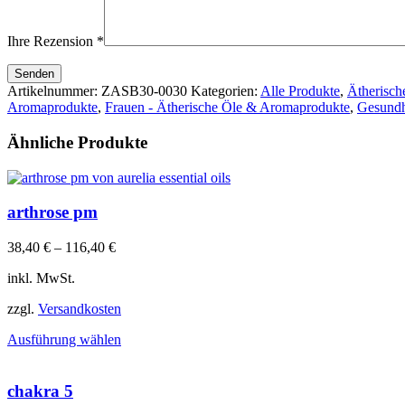
Ihre Rezension
*
Senden
Artikelnummer:
ZASB30-0030
Kategorien:
Alle Produkte
,
Ätherisc
Aromaprodukte
,
Frauen - Ätherische Öle & Aromaprodukte
,
Gesundh
Ähnliche Produkte
arthrose pm
38,40
€
–
116,40
€
inkl. MwSt.
zzgl.
Versandkosten
Dieses
Ausführung wählen
Produkt
weist
mehrere
chakra 5
Varianten