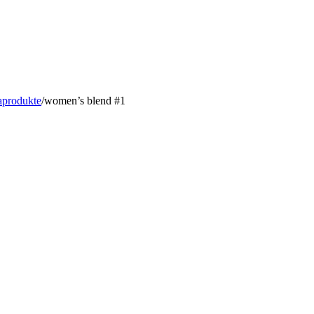
aprodukte
/
women’s blend #1