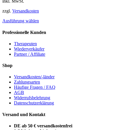
inkl. MwSt.
können
auf
zzgl.
Versandkosten
der
Dieses
Produktseite
Ausführung wählen
Produkt
gewählt
weist
werden
Professionelle Kunden
mehrere
Varianten
Therapeuten
auf.
Wiederverkäufer
Die
Partner / Affiliate
Optionen
können
Shop
auf
der
Versandkosten/-länder
Produktseite
Zahlungsarten
gewählt
Häufige Fragen / FAQ
werden
AGB
Widerrufsbelehrung
Datenschutzerklärung
Versand und Kontakt
DE ab 50 € versandkostenfrei