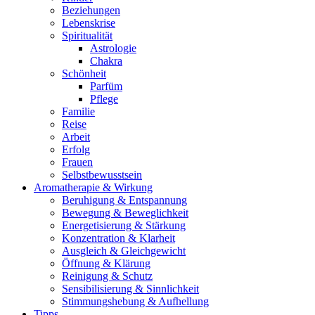
Beziehungen
Lebenskrise
Spiritualität
Astrologie
Chakra
Schönheit
Parfüm
Pflege
Familie
Reise
Arbeit
Erfolg
Frauen
Selbstbewusstsein
Aromatherapie & Wirkung
Beruhigung & Entspannung
Bewegung & Beweglichkeit
Energetisierung & Stärkung
Konzentration & Klarheit
Ausgleich & Gleichgewicht
Öffnung & Klärung
Reinigung & Schutz
Sensibilisierung & Sinnlichkeit
Stimmungshebung & Aufhellung
Tipps