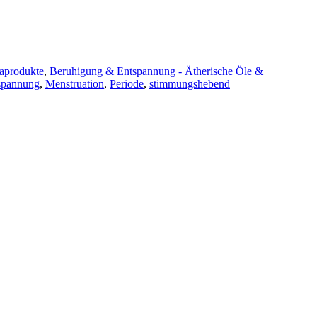
aprodukte
,
Beruhigung & Entspannung - Ätherische Öle &
spannung
,
Menstruation
,
Periode
,
stimmungshebend