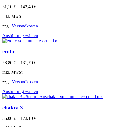
auf.
31,10
€
–
142,40
€
Die
Optionen
inkl. MwSt.
können
auf
zzgl.
Versandkosten
der
Dieses
Produktseite
Ausführung wählen
Produkt
gewählt
weist
werden
mehrere
erotic
Varianten
auf.
28,80
€
–
131,70
€
Die
Optionen
inkl. MwSt.
können
auf
zzgl.
Versandkosten
der
Dieses
Produktseite
Ausführung wählen
Produkt
gewählt
weist
werden
mehrere
chakra 3
Varianten
auf.
36,00
€
–
173,10
€
Die
Optionen