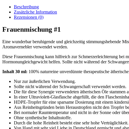
#1
Menge
Beschreibung
Zusätzliche Information
Rezensionen (0)
Frauenmischung #1
Eine wunderbar beruhigende und gleichzeitig stimmungshebende Misc
Aromavernebler verwendet werden.
Diese Frauenmischung kann hilfreich zur Schmerzerleichterung bei 
Hormonungleichgewicht helfen. Sollte nicht während der Schwanger
Inhalt 30 ml:
100% naturreine unverdünnte therapeutische ätherische
Nur zur äußerlichen Verwendung.
Sollte nicht während der Schwangerschaft verwendet werden.
Die für diese Synergie verwendeten ätherischen Öle stammen a
In einer Ultraviolett-Glasflasche abgefüllt, die den Flascheni
HDPE-Tropfer für eine sparsame Dosierung mit einem kindersi
Aus Reinheitsgründen beim Heraustropfen nicht den Tropfer b
Bei normaler Raumtemperatur und nicht in der Sonne oder übe
Ohne synthetische Inhaltsstoffe.
Durch die hohe Reinheit besteht eine sehr hohe Verträglichkeit.
Von Hand mit sehr viel Liebe in Deutschland gemischt und abge