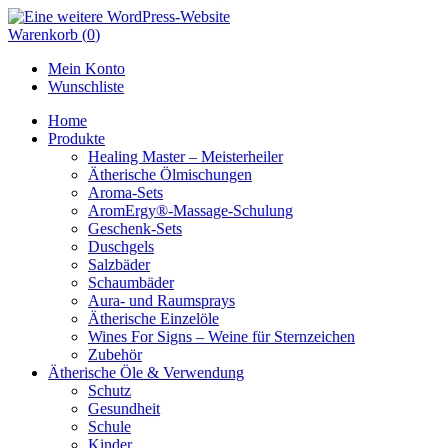
Skip
to
Warenkorb
(
0
)
content
Mein Konto
Wunschliste
Home
Produkte
Healing Master – Meisterheiler
Ätherische Ölmischungen
Aroma-Sets
AromErgy®-Massage-Schulung
Geschenk-Sets
Duschgels
Salzbäder
Schaumbäder
Aura- und Raumsprays
Ätherische Einzelöle
Wines For Signs – Weine für Sternzeichen
Zubehör
Ätherische Öle & Verwendung
Schutz
Gesundheit
Schule
Kinder