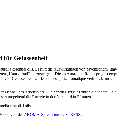
d für Gelassenheit
aurelia essential oils. Es hilft die Auswirkungen von psychischem, um
eren „Hamsterrad“ auszusteigen. Dieses Aura- und Raumspray ist empfe
l von Gelassenheit, zu dem stress spritz aromatique verhilft, kann sich 
Stressabbau am Arbeitsplatz. Gleichzeitig sorgt es durch die innere Gelass
ssert umgehend die Energie in der Aura und in Räumen.
relia essential oils an.
s Video von der
AROMA-Sprechstunde: STRESS
an!