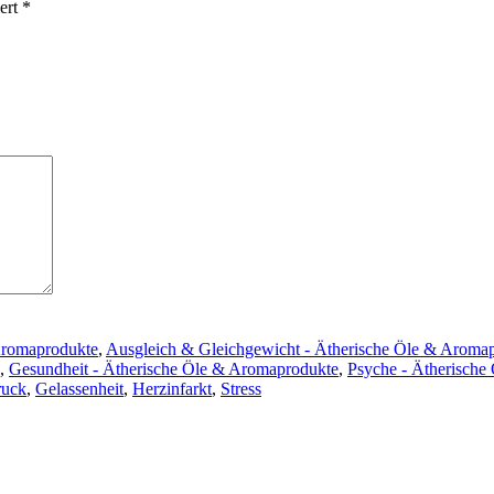
iert
*
Aromaprodukte
,
Ausgleich & Gleichgewicht - Ätherische Öle & Aroma
,
Gesundheit - Ätherische Öle & Aromaprodukte
,
Psyche - Ätherische
ruck
,
Gelassenheit
,
Herzinfarkt
,
Stress