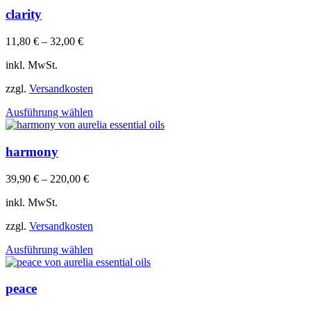
clarity
11,80
€
–
32,00
€
inkl. MwSt.
zzgl.
Versandkosten
Dieses
Ausführung wählen
Produkt
weist
mehrere
harmony
Varianten
auf.
39,90
€
–
220,00
€
Die
Optionen
inkl. MwSt.
können
auf
zzgl.
Versandkosten
der
Dieses
Produktseite
Ausführung wählen
Produkt
gewählt
weist
werden
mehrere
peace
Varianten