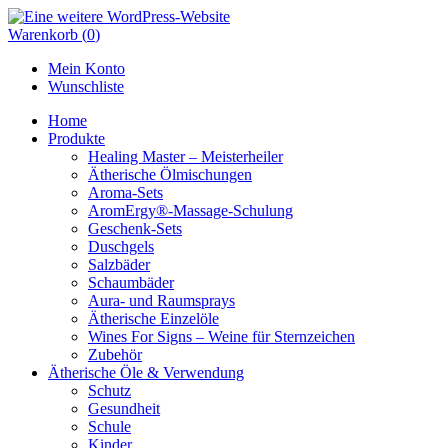
Skip
to
Warenkorb
(
0
)
content
Mein Konto
Wunschliste
Home
Produkte
Healing Master – Meisterheiler
Ätherische Ölmischungen
Aroma-Sets
AromErgy®-Massage-Schulung
Geschenk-Sets
Duschgels
Salzbäder
Schaumbäder
Aura- und Raumsprays
Ätherische Einzelöle
Wines For Signs – Weine für Sternzeichen
Zubehör
Ätherische Öle & Verwendung
Schutz
Gesundheit
Schule
Kinder