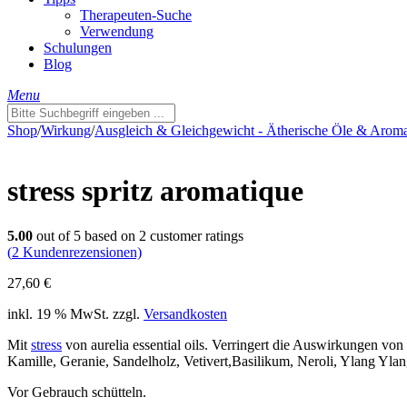
Therapeuten-Suche
Verwendung
Schulungen
Blog
Menu
Shop
/
Wirkung
/
Ausgleich & Gleichgewicht - Ätherische Öle & Arom
stress spritz aromatique
5.00
out of
5
based on
2
customer ratings
(
2
Kundenrezensionen)
27,60
€
inkl. 19 % MwSt.
zzgl.
Versandkosten
Mit
stress
von aurelia essential oils. Verringert die Auswirkungen vo
Kamille, Geranie, Sandelholz, Vetivert,Basilikum, Neroli, Ylang Ylan
Vor Gebrauch schütteln.