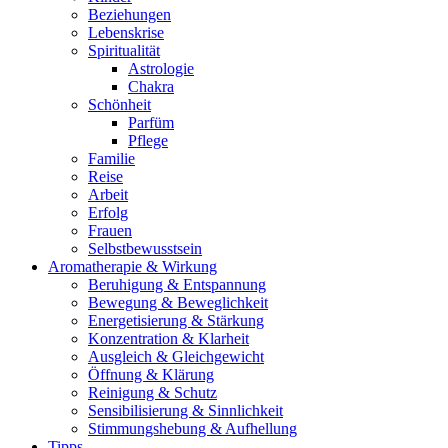
Beziehungen
Lebenskrise
Spiritualität
Astrologie
Chakra
Schönheit
Parfüm
Pflege
Familie
Reise
Arbeit
Erfolg
Frauen
Selbstbewusstsein
Aromatherapie & Wirkung
Beruhigung & Entspannung
Bewegung & Beweglichkeit
Energetisierung & Stärkung
Konzentration & Klarheit
Ausgleich & Gleichgewicht
Öffnung & Klärung
Reinigung & Schutz
Sensibilisierung & Sinnlichkeit
Stimmungshebung & Aufhellung
Tipps