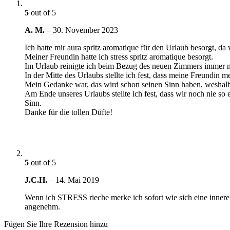
5
out of 5
A. M.
–
30. November 2023
Ich hatte mir aura spritz aromatique für den Urlaub besorgt, da
Meiner Freundin hatte ich stress spritz aromatique besorgt.
Im Urlaub reinigte ich beim Bezug des neuen Zimmers immer 
In der Mitte des Urlaubs stellte ich fest, dass meine Freundin me
Mein Gedanke war, das wird schon seinen Sinn haben, weshalb 
Am Ende unseres Urlaubs stellte ich fest, dass wir noch nie so
Sinn.
Danke für die tollen Düfte!
5
out of 5
J.C.H.
–
14. Mai 2019
Wenn ich STRESS rieche merke ich sofort wie sich eine innere 
angenehm.
Fügen Sie Ihre Rezension hinzu