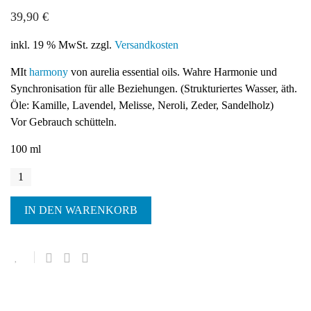
5.00
5
2
out of
39,90
€
based on
customer
inkl. 19 % MwSt.
zzgl.
Versandkosten
ratings
MIt
harmony
von aurelia essential oils. Wahre Harmonie und
Synchronisation für alle Beziehungen. (Strukturiertes Wasser, äth.
Öle: Kamille, Lavendel, Melisse, Neroli, Zeder, Sandelholz)
Vor Gebrauch schütteln.
100 ml
harmony
spritz
aromatique
IN DEN WARENKORB
Menge