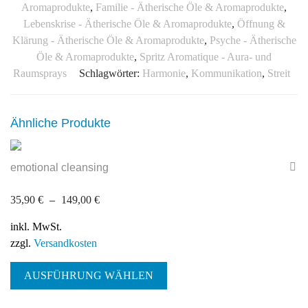
Aromaprodukte
,
Familie - Ätherische Öle & Aromaprodukte
,
Lebenskrise - Ätherische Öle & Aromaprodukte
,
Öffnung &
Klärung - Ätherische Öle & Aromaprodukte
,
Psyche - Ätherische
Öle & Aromaprodukte
,
Spritz Aromatique - Aura- und
Raumsprays
Schlagwörter:
Harmonie
,
Kommunikation
,
Streit
Ähnliche Produkte
emotional cleansing
35,90
€
–
149,00
€
inkl. MwSt.
zzgl.
Versandkosten
Dieses
AUSFÜHRUNG WÄHLEN
Produkt
weist