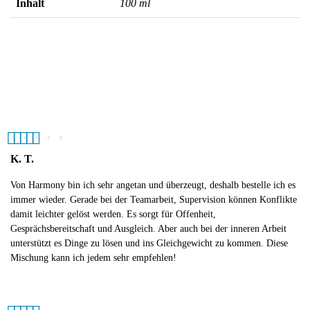
Inhalt
100 ml
5
out of 5
K. T.
Von Harmony bin ich sehr angetan und überzeugt, deshalb bestelle ich es
immer wieder. Gerade bei der Teamarbeit, Supervision können Konflikte
damit leichter gelöst werden. Es sorgt für Offenheit,
Gesprächsbereitschaft und Ausgleich. Aber auch bei der inneren Arbeit
unterstützt es Dinge zu lösen und ins Gleichgewicht zu kommen. Diese
Mischung kann ich jedem sehr empfehlen!