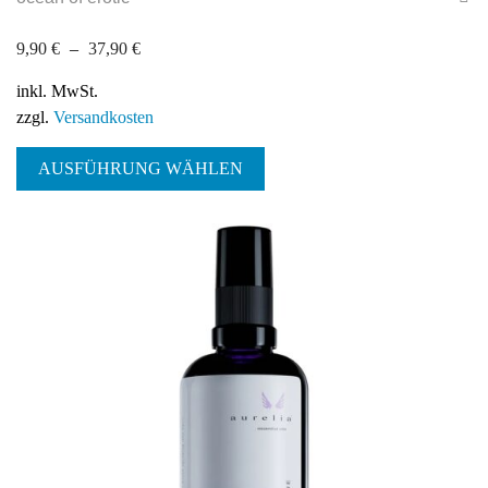
9,90
€
–
37,90
€
inkl. MwSt.
zzgl.
Versandkosten
Dieses
AUSFÜHRUNG WÄHLEN
Produkt
weist
mehrere
Varianten
auf.
Die
Optionen
können
auf
der
Produktseite
gewählt
werden